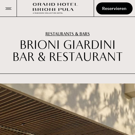
Reservieren
RESTAURANTS & BARS
B
R
I
O
N
I
G
I
A
R
D
I
N
I
B
A
R
&
R
E
S
T
A
U
R
A
N
T