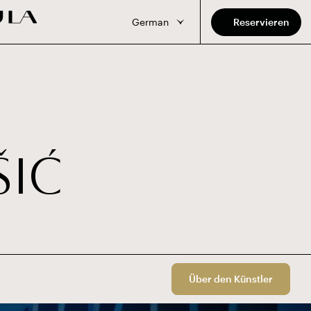
German
Reservieren
Š
I
Ć
Über den Künstler