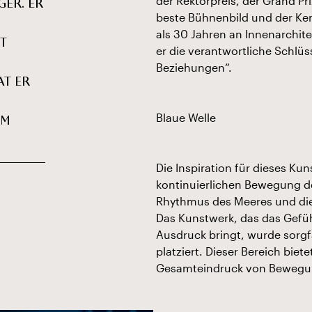
der Rektorpreis, der Grand Pr
ER. ER
beste Bühnenbild und der Ken
als 30 Jahren an Innenarchite
T
er die verantwortliche Schlü
Beziehungen“.
AT ER
Blaue Welle
IM
Die Inspiration für dieses K
kontinuierlichen Bewegung de
Rhythmus des Meeres und di
Das Kunstwerk, das das Gef
Ausdruck bringt, wurde sorgf
platziert. Dieser Bereich bie
Gesamteindruck von Bewegu