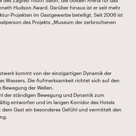
ix des Zagreb Youth Salon, die Golden Arena für das
neth Hudson Award. Darüber hinaus ist er seit mehr
ktur-Projekten im Gastgewerbe beteiligt. Seit 2006 ist
sselperson des Projekts „Museum der zerbrochenen
unstwerk kommt von der einzigartigen Dynamik der
s Wassers. Die Aufmerksamkeit richtet sich auf den
e Bewegung der Wellen.
ühl der ständigen Bewegung und Dynamik zum
ältig entworfen und im langen Korridor des Hotels
tet dem Gast ein besonderes Gefühl und vermittelt den
ng.