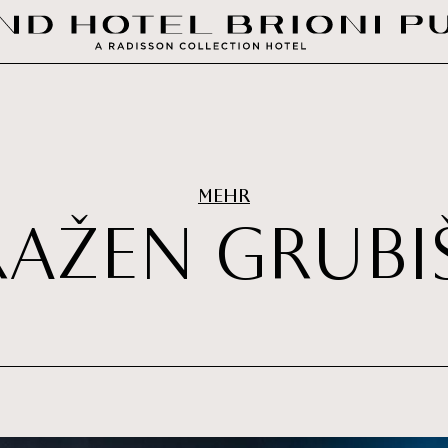
MEHR
R
A
Ž
E
N
G
R
U
B
I