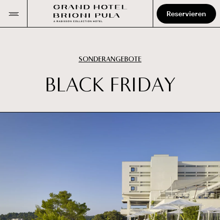
Reservieren
SONDERANGEBOTE
B
L
A
C
K
F
R
I
D
A
Y