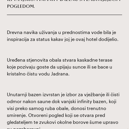
POGLEDOM.
Drevna navika uživanja u prednostima vode bila je
inspiracija za status kakav joj je ovaj hotel dodijelio.
Uređena stjenovita obala stvara kaskadne terase
koje pozivaju goste da upijaju sunce ili se bace u
kristalno čistu vodu Jadrana.
Unutarnji bazen izvrstan je izbor za vježbanje ili čisti
odmor nakon saune dok vanjski infinity bazen, koji
visi preko samog ruba obale, donosi trenutno
smirenje. Otvoreni pogled koji se otvara pred
gledateljem te zvukovi okolne borove šume upravo
su nezaboravni.