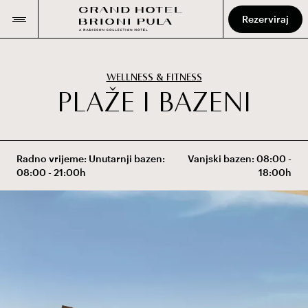
Rezerviraj
WELLNESS & FITNESS
P
L
A
Ž
E
I
B
A
Z
E
N
I
Radno vrijeme: Unutarnji bazen:
Vanjski bazen: 08:00 -
08:00 - 21:00h
18:00h