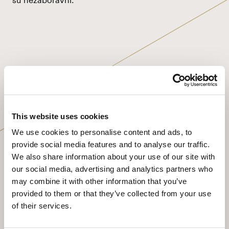
W
E
L
L
N
E
S
S
&
F
I
T
N
PROČITAJ SLJEDEĆE
This website uses cookies
We use cookies to personalise content and ads, to
provide social media features and to analyse our traffic.
We also share information about your use of our site with
our social media, advertising and analytics partners who
may combine it with other information that you’ve
provided to them or that they’ve collected from your use
of their services.
Culture & History