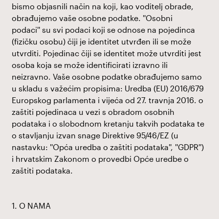
bismo objasnili način na koji, kao voditelj obrade,
obrađujemo vaše osobne podatke. ''Osobni
podaci'' su svi podaci koji se odnose na pojedinca
(fizičku osobu) čiji je identitet utvrđen ili se može
utvrditi. Pojedinac čiji se identitet može utvrditi jest
osoba koja se može identificirati izravno ili
neizravno. Vaše osobne podatke obrađujemo samo
u skladu s važećim propisima: Uredba (EU) 2016/679
Europskog parlamenta i vijeća od 27. travnja 2016. o
zaštiti pojedinaca u vezi s obradom osobnih
podataka i o slobodnom kretanju takvih podataka te
o stavljanju izvan snage Direktive 95/46/EZ (u
nastavku: ''Opća uredba o zaštiti podataka'', ''GDPR'')
i hrvatskim Zakonom o provedbi Opće uredbe o
zaštiti podataka.
1. O NAMA