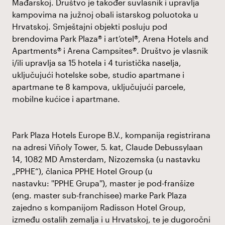
Mađarskoj. Društvo je također suvlasnik i upravlja
kampovima na južnoj obali istarskog poluotoka u
Hrvatskoj. Smještajni objekti posluju pod
brendovima Park Plaza® i art’otel®, Arena Hotels and
Apartments® i Arena Campsites®. Društvo je vlasnik
i/ili upravlja sa 15 hotela i 4 turistička naselja,
uključujući hotelske sobe, studio apartmane i
apartmane te 8 kampova, uključujući parcele,
mobilne kućice i apartmane.
Park Plaza Hotels Europe B.V., kompanija registrirana
na adresi Viñoly Tower, 5. kat, Claude Debussylaan
14, 1082 MD Amsterdam, Nizozemska (u nastavku
„PPHE“), članica PPHE Hotel Group (u
nastavku: ''PPHE Grupa''), master je pod-franšize
(eng. master sub-franchisee) marke Park Plaza
zajedno s kompanijom Radisson Hotel Group,
između ostalih zemalja i u Hrvatskoj, te je dugoročni