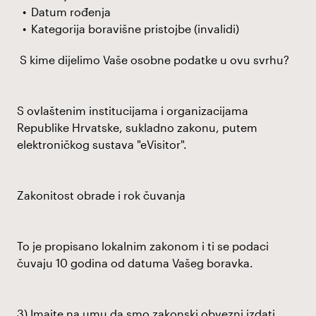
Datum rođenja
Kategorija boravišne pristojbe (invalidi)
S kime dijelimo Vaše osobne podatke u ovu svrhu?
S ovlaštenim institucijama i organizacijama
Republike Hrvatske, sukladno zakonu, putem
elektroničkog sustava "eVisitor".
Zakonitost obrade i rok čuvanja
To je propisano lokalnim zakonom i ti se podaci
čuvaju 10 godina od datuma Vašeg boravka.
3) Imajte na umu da smo zakonski obvezni izdati