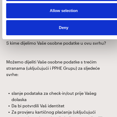
rezervacije koje ćemo koristiti u te svrhe. To
Allow selection
uključuje provjeru vašeg identiteta, kontaktiranje u
vezi s hotelskim rezervacijama i obradu Vaše
rezervacije i plaćanja.
Deny
S kime dijelimo Vaše osobne podatke u ovu svrhu?
Možemo dijeliti Vaše osobne podatke s trećim
stranama (uključujući i PPHE Grupu) za sljedeće
svrhe:
slanje podataka za check-in/out prije Vašeg
dolaska
Da bi potvrdili Vaš identitet
Za provjeru kartičnog plaćanja (uključujući