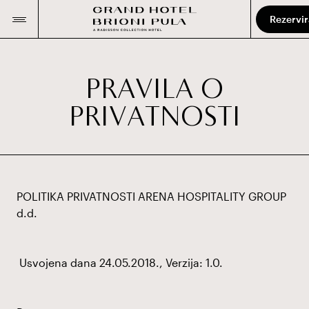
Rezervir
P
R
A
V
I
L
A
O
P
R
I
V
A
T
N
O
S
T
I
POLITIKA PRIVATNOSTI ARENA HOSPITALITY GROUP
d.d.
Usvojena dana 24.05.2018., Verzija: 1.0.