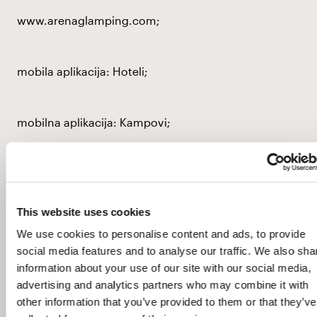
www.arenaglamping.com
;
mobila aplikacija:
Hoteli
;
mobilna aplikacija:
Kampovi
;
(u nastavku: ''web stranice'').
This website uses cookies
Budući da naše web stranice sadrže kolačiće i ostale
We use cookies to personalise content and ads, to provide
tehnologije o kojima biste trebali imati saznanja,
social media features and to analyse our traffic. We also sha
molimo da posjetite stranicu naše
Politike
information about your use of our site with our social media,
kolačića
kako biste dobili informacije o korištenju
advertising and analytics partners who may combine it with
ovih tehnologija. Možemo koristiti kontaktne,
other information that you’ve provided to them or that they’ve
identifikacijske pojedinosti i pojedinosti o plaćanju